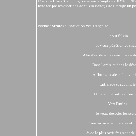
Madame Chen Xiaochun, professeur d'anglais à JIMEI UNIV
touchée par les créations de Silvia Bauer, elle a rédigé un p
Poème /
Strates
/ Traduction ver. Française
- pour Silvia
Je veux pénétrer les stra
Afin d'explorer le coeur même de
Dans l'ordre et dans le dés
À l'horizontale et à la vert
Entrelacé et accumulé
Du centre absolu de l'uni
Vers l'infini
Je veux décoder les secr
D'une histoire non relatée et 
Avec le plus petit fragment de