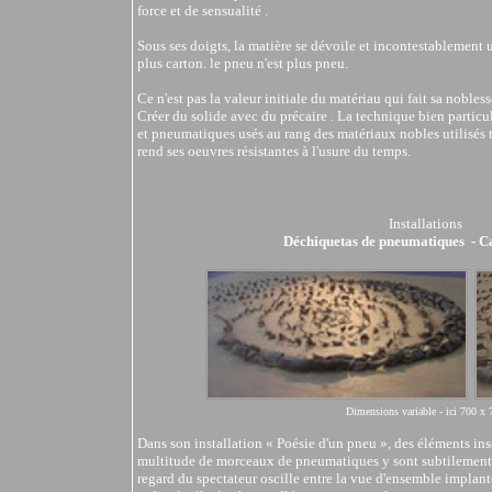
force et de sensualité .
Sous ses doigts, la matière se dévoile et incontestablement u
plus carton. le pneu n'est plus pneu.
Ce n'est pas la valeur initiale du matériau qui fait sa nobless
Créer du solide avec du précaire . La technique bien parti
et pneumatiques usés au rang des matériaux nobles utilisés 
rend ses oeuvres résistantes à l'usure du temps.
Installations
Déchiquetas de pneumatiques - C
Dimensions variable - ici 700 x 
Dans son installation « Poésie d'un pneu », des éléments ins
multitude de morceaux de pneumatiques y sont subtilement
regard du spectateur oscille entre la vue d'ensemble implant