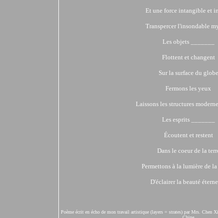
Et une force intangible et i
Transpercer l'insondable my
Les objets _______
Flottent et changent
Sur la surface du glob
Fermons les yeux
Laissons les structures moderne
Les esprits _______
Écoutent et restent
Dans le coeur de la terr
Permettons à la lumière de la
D'éclairer la beauté éterne
Poème écrit en écho de mon travail artistique (layers = strates) par Mrs. Chen 
Chine