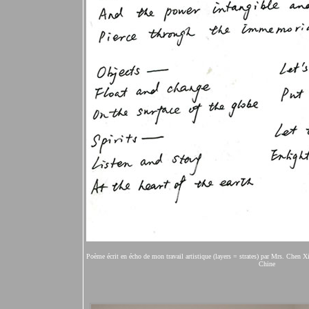
Poème écrit en écho de mon travail artistique (layers = strates) par Mrs. Chen 
Chine