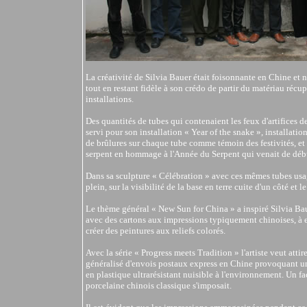
La créativité de Silvia Bauer était foisonnante en Chine et n
tout en restant fidèle à son crédo de partir du matériau récup
installations.
Des quantités de tubes qui contenaient les feux d'artifices d
servi pour son installation « Year of the snake », installation
de brûlures sur chaque tube comme témoin des festivités, et d
serpent en hommage à l'Année du Serpent qui venait de débu
Dans sa sculpture « Célébration » avec ces mêmes tubes usagés
plein, sur la visibilité de la base en terre cuite d'un côté et l
Le thème général « New Sun for China » a inspiré Silvia Baue
avec des cartons aux impressions typiquement chinoises, à en 
créer des peintures aux reliefs colorés.
Avec la série « Progress meets Tradition » l'artiste veut attir
généralisé d'envois postaux express en Chine provoquant un
en plastique ultrarésistant nuisible à l'environnement. Un fa
porcelaine chinois classique s'imposait.