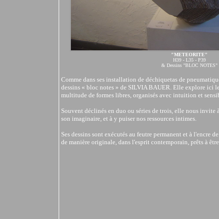
"METEORITE"
H39 - L35 - P39
& Dessins "BLOC NOTES"
Comme dans ses installation de déchiquetas de pneumatique
dessins « bloc notes » de SILVIA BAUER. Elle explore ici l
multitude de formes libres, organisés avec intuition et sensib
Souvent déclinés en duo ou séries de trois, elle nous invite 
son imaginaire, et à y puiser nos ressources intimes.
Ses dessins sont exécutés au feutre permanent et à l'encre de 
de manière originale, dans l'esprit contemporain, prêts à êtr