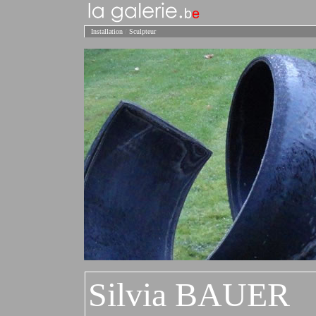
Installation
/
S
culpteur
Silvia BAUER