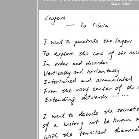
Poème écrit en écho de mon travail artistique (layers = strates) par Mrs. C
Xiamen, Chine