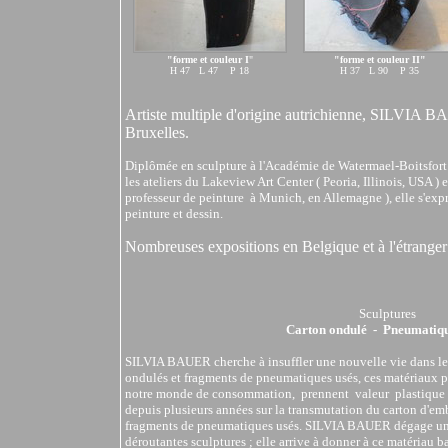
"forme et couleur I
"
"forme et couleur II"
H 47 L 47 P 18
H 37 L 90 P 35
Artiste multiple d'origine autrichienne, SILVIA BA
Bruxelles.
Diplômée en sculpture à l'Académie de Watermael-Boitsfo
les ateliers du Lakeview Art Center ( Peoria, Illinois, USA
professeur de peinture à Munich, en Allemagne ), elle s'exp
peinture et dessin.
Nombreuses expositions en Belgique et à l'étranger
Sculptures
Carton ondulé - Pneumatiqu
SILVIA BAUER cherche à insuffler une nouvelle vie dans le
ondulés et fragments de pneumatiques usés, ces matériaux pa
notre monde de consommation, prennent valeur plastique sou
depuis plusieurs années sur la transmutation du carton d'em
fragments de pneumatiques usés. SILVIA BAUER dégage un s
déroutantes sculptures ; elle arrive à donner à ce matériau 