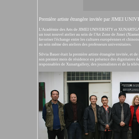
Première artiste étrangère invitée par JIMEI UN
L'Académie des Arts de JIMEI UNIVERSITY et XUNARTGALLE
un tout nouvel atelier au sein de l'Art Zone de Jimei (Xiame
favoriser l'échange entre les cultures européennes et chinoise
au sein même des ateliers des professeurs universitaires.
Silvia Bauer était la première artiste étrangère invitée, et de 
son premier mois de résidence en présence des dignitaires de
responsables de Xunartgallery, des journalistes et de la télé