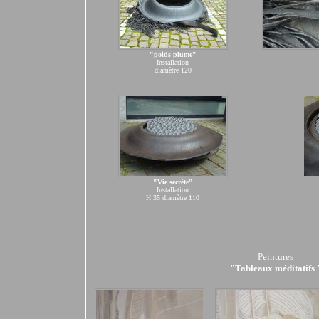
"poids plume"
Installation
diamètre 120
"Vie secrète"
Installation
H 35 diamètre 110
Peintures
"Tableaux méditatifs 