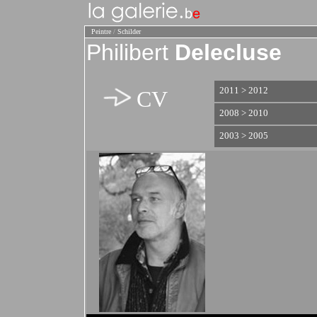
Peintre
/
Schilder
Philibert
Delecluse
2011 > 2012
CV
2008 > 2010
2003 > 2005