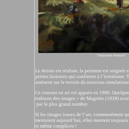
"rencontre fortuite"
Le dessin est réaliste, la peinture est soignée 
petites histoires qui confinent à l’irréalisme.
amènent sur le terrain du nouveau simulation
Ce courant en art est apparu en 1980. Quelques
trahison des images » de Magritte (1928) avai
par le plus grand nombre.
Si les images issues de l’art, communément qua
mentaient aujourd’hui, elles mentent toujou
et même complices !